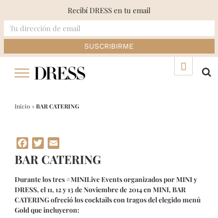
Recibí DRESS en tu email
Skip
▲
to
content
Inicio
»
BAR CATERING
Facebook
Twitter
Email
BAR CATERING
Durante los tres #MINILive Events organizados por MINI y
DRESS, el 11, 12 y 13 de Noviembre de 2014 en MINI, BAR
CATERING ofreció los cocktails con tragos del elegido menú
Gold que incluyeron: