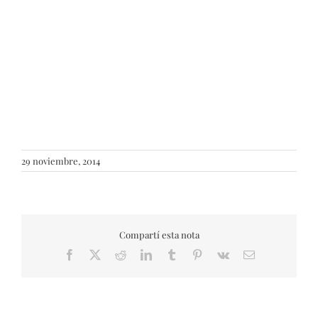
29 noviembre, 2014
Compartí esta nota
Facebook
X
Reddit
LinkedIn
Tumblr
Pinterest
Vk
Email