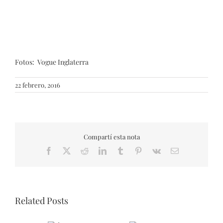
Fotos: Vogue Inglaterra
22 febrero, 2016
Compartí esta nota
Facebook
X
Reddit
LinkedIn
Tumblr
Pinterest
Vk
Email
Related Posts