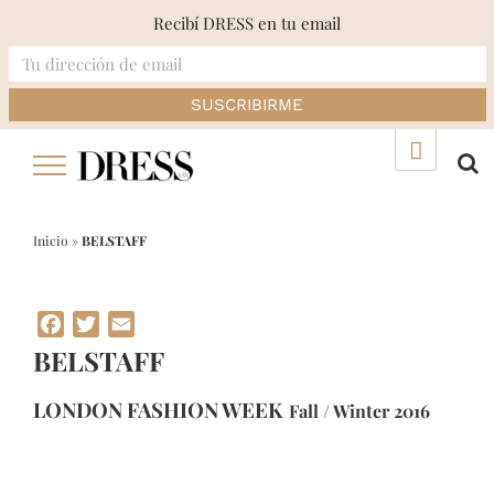
Recibí DRESS en tu email
Skip
▲
to
content
Inicio
»
BELSTAFF
Facebook
Twitter
Email
BELSTAFF
LONDON FASHION WEEK
Fall / Winter 2016