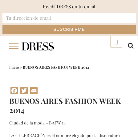
Recibí DRESS en tu email
Skip
▲
to
content
Inicio
»
BUENOS AIRES FASHION WEEK 2014
Facebook
Twitter
Email
BUENOS AIRES FASHION WEEK
2014
Ciudad de la moda – BAFW 14
LA CELEBRACIÓN es el nombre elegido por la diseñadora