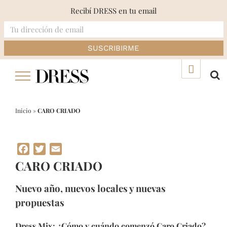
Recibí DRESS en tu email
Skip
▲
to
content
Inicio
»
CARO CRIADO
Facebook
Twitter
Email
CARO CRIADO
Nuevo año, nuevos locales y nuevas
propuestas
Dress Mix: ¿Cómo y cuándo comenzó Caro Criado?