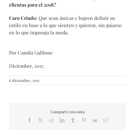
clientas para el 2018?
Caro Criado:
Que sean únicas y logren definir su
estilo en base a lo que sienten y quieren, sin guiarse
en lo que imponga la moda.
Por Camila Galfione
Diciembre, 2017.
6 diciembre, 2017
Compartí esta nota
Facebook
X
Reddit
LinkedIn
Tumblr
Pinterest
Vk
Email