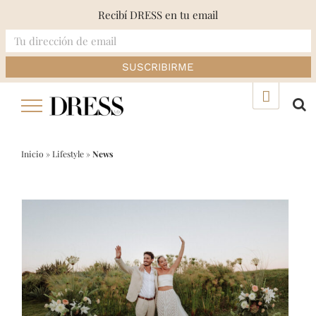
Recibí DRESS en tu email
Skip
▲
to
content
Inicio
»
Lifestyle
»
News