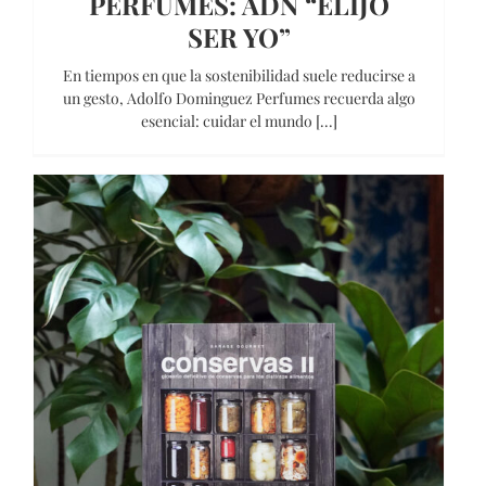
PERFUMES: ADN “ELIJO
SER YO”
En tiempos en que la sostenibilidad suele reducirse a
un gesto, Adolfo Dominguez Perfumes recuerda algo
esencial: cuidar el mundo [...]