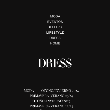
nacional.
Octubre Rosa en Costanero
MGallery
Un té rosa completo para dos, para colaborar con la
Fundación “Clarita Berenbau” El "Mes Rosa" es una
campaña [...]