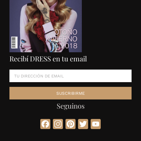
Con gran éxito, ART/CO
abrió una Galería por una
semana.
Una muestra con lo mejor del arte contemporáneo