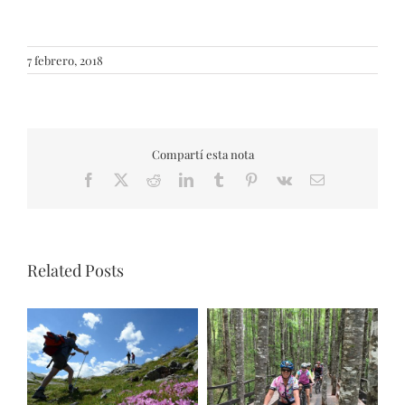
7 febrero, 2018
Compartí esta nota
Facebook
X
Reddit
LinkedIn
Tumblr
Pinterest
Vk
Email
Related Posts