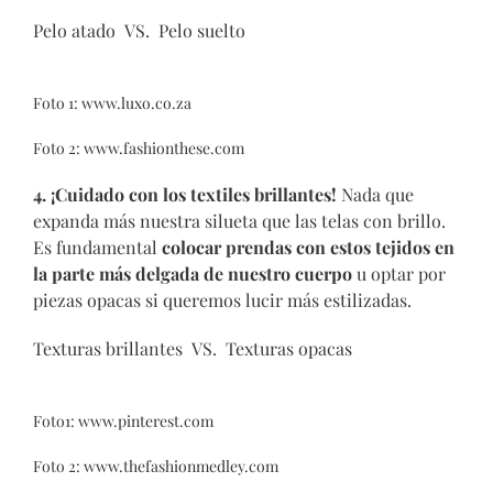
Pelo atado VS. Pelo suelto
Foto 1:
www.luxo.co.za
Foto 2:
www.fashionthese.com
4.
¡Cuidado con los textiles brillantes!
Nada que
expanda más nuestra silueta que las telas con brillo.
Es fundamental
colocar prendas con estos tejidos en
la parte más delgada de nuestro cuerpo
u optar por
piezas opacas si queremos lucir más estilizadas.
Texturas brillantes VS. Texturas opacas
Foto1:
www.pinterest.com
Foto 2:
www.thefashionmedley.com