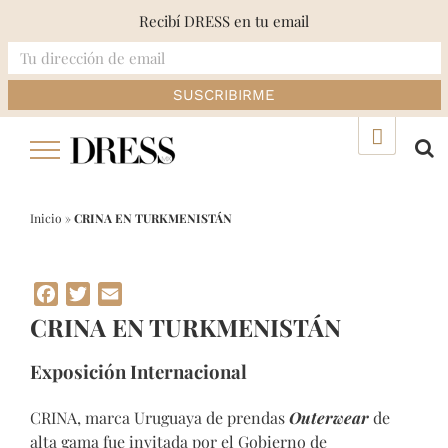
Recibí DRESS en tu email
Skip
▲
to
content
Inicio
»
CRINA EN TURKMENISTÁN
Facebook
Twitter
Email
CRINA EN TURKMENISTÁN
Exposición Internacional
CRINA, marca Uruguaya de prendas
Outerwear
de
alta gama fue invitada por el Gobierno de