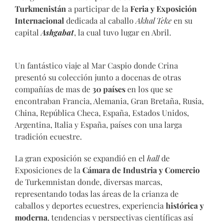
Turkmenistán
a participar de la
Feria y Exposición
Internacional
dedicada al caballo
Akhal Teke
en su
capital
Ashgabat
, la cual tuvo lugar en Abril.
Un fantástico viaje al Mar Caspio donde Crina
presentó su colección junto a docenas de otras
compañías de mas de
30 países
en los que se
encontraban Francia, Alemania, Gran Bretaña, Rusia,
China, República Checa, España, Estados Unidos,
Argentina, Italia y España, países con una larga
tradición ecuestre.
La gran exposición se expandió en el
hall
de
Exposiciones de la
Cámara de Industria y Comercio
de Turkemnistan donde, diversas marcas,
representando todas las áreas de la crianza de
caballos y deportes ecuestres, experiencia
histórica y
moderna
, tendencias y perspectivas científicas así