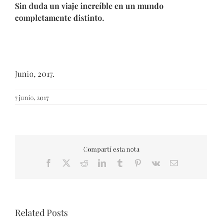
Sin duda un viaje increíble en un mundo
completamente distinto.
Junio, 2017.
7 junio, 2017
Compartí esta nota
Facebook
X
Reddit
LinkedIn
Tumblr
Pinterest
Vk
Email
Related Posts