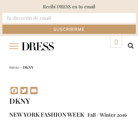
Recibí DRESS en tu email
Skip
▲
to
content
Inicio
»
DKNY
Facebook
Twitter
Email
DKNY
NEW YORK FASHION WEEK
Fall / Winter 2016