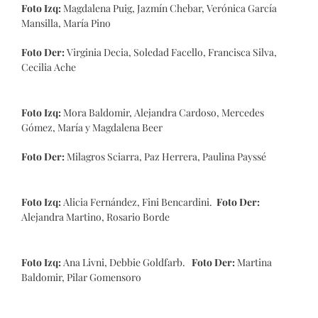
Foto Izq:
Magdalena Puig, Jazmín Chebar, Verónica García
Mansilla, María Pino
Foto Der:
Virginia Decia, Soledad Facello, Francisca Silva,
Cecilia Ache
Foto Izq:
Mora Baldomir, Alejandra Cardoso, Mercedes
Gómez, María y Magdalena Beer
Foto Der:
Milagros Sciarra, Paz Herrera, Paulina Payssé
Foto Izq:
Alicia Fernández, Fini Bencardini.
Foto Der:
Alejandra Martino, Rosario Borde
Foto Izq:
Ana Livni, Debbie Goldfarb.
Foto Der:
Martina
Baldomir, Pilar Gomensoro