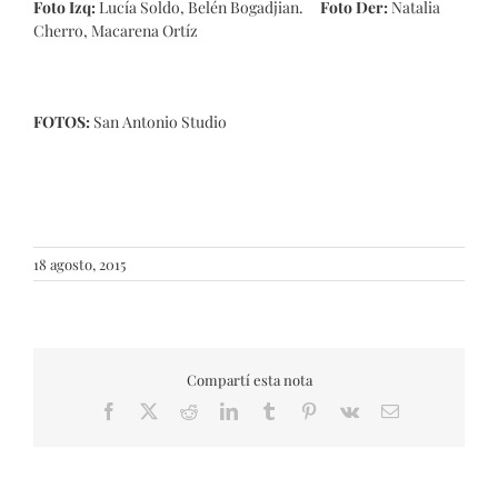
Foto Izq:
Lucía Soldo, Belén Bogadjian.
Foto Der:
Natalia
Cherro, Macarena Ortíz
FOTOS:
San Antonio Studio
18 agosto, 2015
Compartí esta nota
Facebook
X
Reddit
LinkedIn
Tumblr
Pinterest
Vk
Email