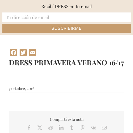
Skip
Recibí DRESS en tu email
to
content
Inicio
»
DRESS PRIMAVERA VERANO 16/17
Facebook
Twitter
Email
DRESS PRIMAVERA VERANO 16/17
7 octubre, 2016
Compartí esta nota
Facebook
X
Reddit
LinkedIn
Tumblr
Pinterest
Vk
Email