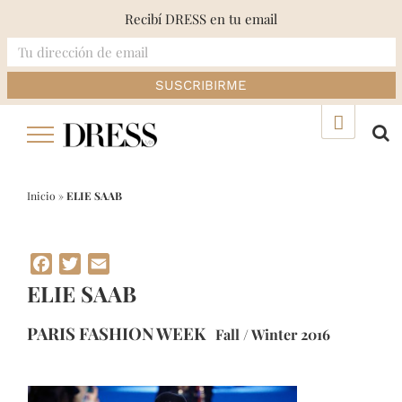
Recibí DRESS en tu email
Skip
▲
to
content
Inicio
»
ELIE SAAB
Facebook
Twitter
Email
ELIE SAAB
PARIS FASHION WEEK
Fall / Winter 2016