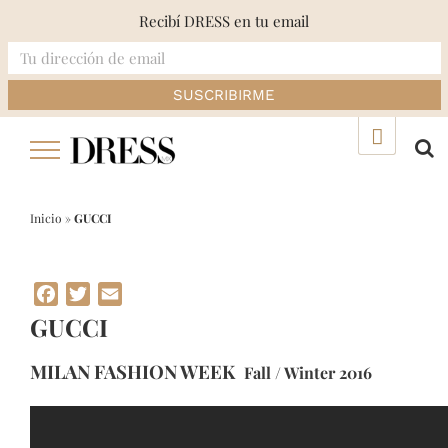
Recibí DRESS en tu email
Skip
▲
to
content
Inicio
»
GUCCI
Facebook
Twitter
Email
GUCCI
MILAN FASHION WEEK
Fall / Winter 2016