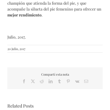
champión que atienda la forma del pie, y que
acompañe la silueta del pie femenino para ofrecer un
mejor rendimiento
.
Julio, 2017.
20 julio, 2017
Compartí esta nota
Facebook
X
Reddit
LinkedIn
Tumblr
Pinterest
Vk
Email
Related Posts