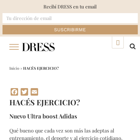
Recibí DRESS en tu email
Skip
▲
to
content
Inicio
»
HACÉS EJERCICIO?
Facebook
Twitter
Email
HACÉS EJERCICIO?
Nuevo Ultra boost Adidas
Qué bueno que cada vez son más las adeptas al
entrenamiento, el deporte y al ejercicio cotidiano.