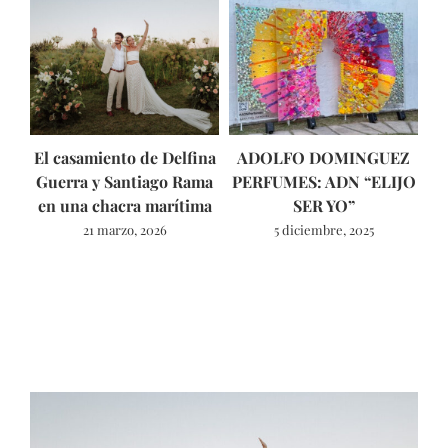
El casamiento de Delfina
ADOLFO DOMINGUEZ
As
Guerra y Santiago Rama
PERFUMES: ADN “ELIJO
en una chacra marítima
SER YO”
21 marzo, 2026
5 diciembre, 2025