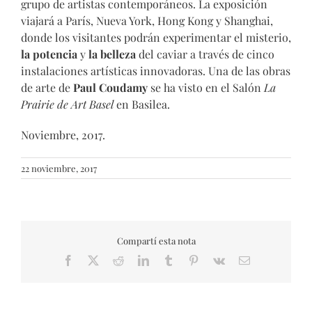
grupo de artistas contemporáneos. La exposición
viajará a París, Nueva York, Hong Kong y Shanghai,
donde los visitantes podrán experimentar el misterio,
la potencia
y
la belleza
del caviar a través de cinco
instalaciones artísticas innovadoras. Una de las obras
de arte de
Paul Coudamy
se ha visto en el Salón
La
Prairie de Art Basel
en Basilea.
Noviembre, 2017.
22 noviembre, 2017
Compartí esta nota
Facebook
X
Reddit
LinkedIn
Tumblr
Pinterest
Vk
Email