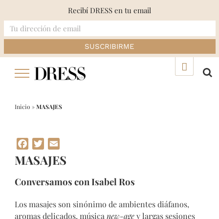
Recibí DRESS en tu email
Skip
▲
to
content
Inicio
»
MASAJES
Facebook
Twitter
Email
MASAJES
Conversamos con Isabel Ros
Los masajes son sinónimo de ambientes diáfanos,
aromas delicados, música
new-age
y largas sesiones