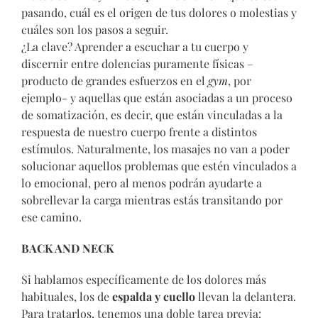
pasando, cuál es el origen de tus dolores o molestias y
cuáles son los pasos a seguir.
¿La clave? Aprender a escuchar a tu cuerpo y
discernir entre dolencias puramente físicas –
producto de grandes esfuerzos en el
gym
, por
ejemplo- y aquellas que están asociadas a un proceso
de somatización, es decir, que están vinculadas a la
respuesta de nuestro cuerpo frente a distintos
estímulos. Naturalmente, los masajes no van a poder
solucionar aquellos problemas que estén vinculados a
lo emocional, pero al menos podrán ayudarte a
sobrellevar la carga mientras estás transitando por
ese camino.
BACK AND NECK
Si hablamos específicamente de los dolores más
habituales, los de
espalda y cuello
llevan la delantera.
Para tratarlos, tenemos una doble tarea previa: