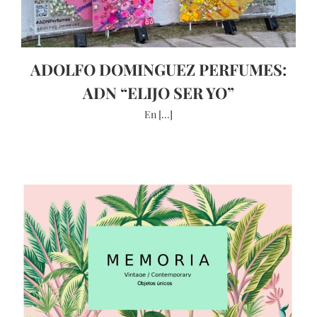
ADOLFO DOMINGUEZ PERFUMES:
ADN “ELIJO SER YO”
En [...]