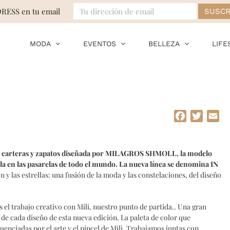
DRESS en tu email
MODA
EVENTOS
BELLEZA
LIFE
Facebook
Twitte
Em
 de carteras y zapatos diseñada por MILAGROS SHMOLL, la modelo
la en las pasarelas de todo el mundo. La nueva línea se denomina IN
 y las estrellas: una fusión de la moda y las constelaciones, del diseño
l trabajo creativo con Mili, nuestro punto de partida.. Una gran
 de cada diseño de esta nueva edición. La paleta de color que
luenciadas por el arte y el pincel de Mili. Trabajamos juntas con