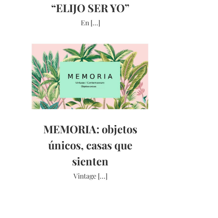
“ELIJO SER YO”
En [...]
MEMORIA: objetos
únicos, casas que
sienten
Vintage [...]