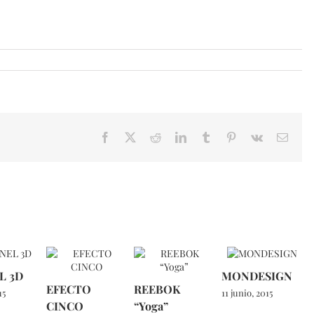
Facebook
X
Reddit
LinkedIn
Tumblr
Pinterest
Vk
Email
L 3D
MONDESIGN
EFECTO
REEBOK
15
11 junio, 2015
CINCO
“Yoga”