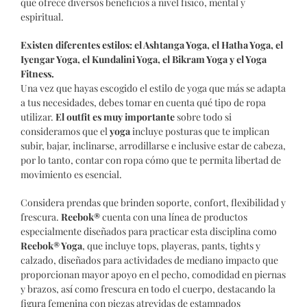
que ofrece diversos beneficios a nivel físico, mental y
espiritual.
Existen diferentes estilos: el Ashtanga Yoga, el Hatha Yoga, el
Iyengar Yoga, el Kundalini Yoga, el Bikram Yoga y el Yoga
Fitness.
Una vez que hayas escogido el estilo de yoga que más se adapta
a tus necesidades, debes tomar en cuenta qué tipo de ropa
utilizar.
El outfit es muy importante
sobre todo si
consideramos que el
yoga
incluye posturas que te implican
subir, bajar, inclinarse, arrodillarse e inclusive estar de cabeza,
por lo tanto, contar con ropa cómo que te permita libertad de
movimiento es esencial.
Considera prendas que brinden soporte, confort, flexibilidad y
frescura.
Reebok®
cuenta con una línea de productos
especialmente diseñados para practicar esta disciplina como
Reebok® Yoga
, que incluye tops, playeras, pants, tights y
calzado, diseñados para actividades de mediano impacto que
proporcionan mayor apoyo en el pecho, comodidad en piernas
y brazos, así como frescura en todo el cuerpo, destacando la
figura femenina con piezas atrevidas de estampados