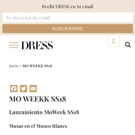
Recibí DRESS en tu email
Skip
▲
to
content
Inicio
»
MO WEEKK SS18
Facebook
Twitter
Email
MO WEEKK SS18
Lanzamiento MoWeek SS18
Musas en el Museo Blanes