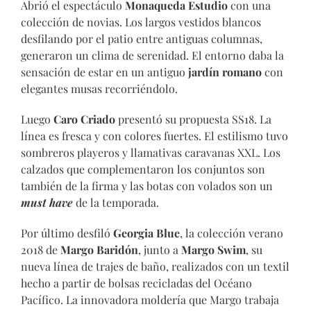
Abrió el espectáculo
Monaqueda Estudio
con una
colección de novias. Los largos vestidos blancos
desfilando por el patio entre antiguas columnas,
generaron un clima de serenidad. El entorno daba la
sensación de estar en un antiguo
jardín romano
con
elegantes musas recorriéndolo.
Luego
Caro Criado
presentó su propuesta SS18. La
línea es fresca y con colores fuertes. El estilismo tuvo
sombreros playeros y llamativas caravanas XXL. Los
calzados que complementaron los conjuntos son
también de la firma y las botas con volados son un
must have
de la temporada.
Por último desfiló
Georgia Blue
, la colección verano
2018 de
Margo Baridón
, junto a
Margo Swim
, su
nueva línea de trajes de baño, realizados con un textil
hecho a partir de bolsas recicladas del Océano
Pacífico. La innovadora moldería que Margo trabaja