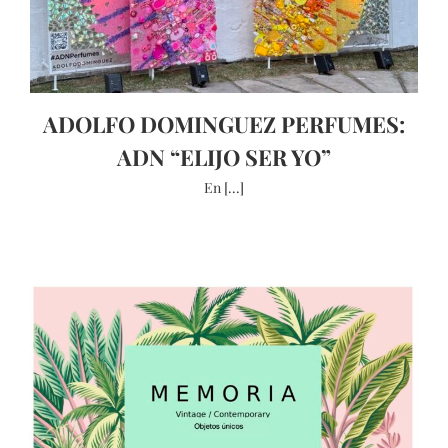
ADOLFO DOMINGUEZ PERFUMES:
ADN “ELIJO SER YO”
En [...]