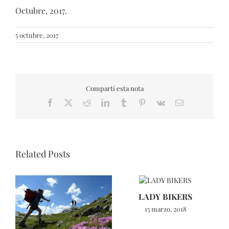
Octubre, 2017.
5 octubre, 2017
Compartí esta nota
Facebook
X
Reddit
LinkedIn
Tumblr
Pinterest
Vk
Email
Related Posts
LADY BIKERS
15 marzo, 2018