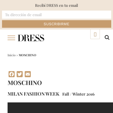
Recibí DRESS en tu email
Skip
▲
to
content
Inicio
»
MOSCHINO
Facebook
Twitter
Email
MOSCHINO
MILAN FASHION WEEK
Fall / Winter 2016