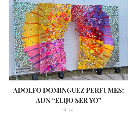
ADOLFO DOMINGUEZ PERFUMES:
ADN “ELIJO SER YO”
En [...]