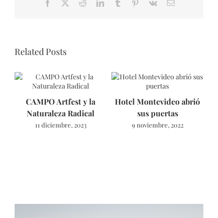
Facebook
X
Reddit
LinkedIn
Tumblr
Pinterest
Vk
Email
Related Posts
CAMPO Artfest y la
Hotel Montevideo abrió
Naturaleza Radical
sus puertas
11 diciembre, 2023
9 noviembre, 2022