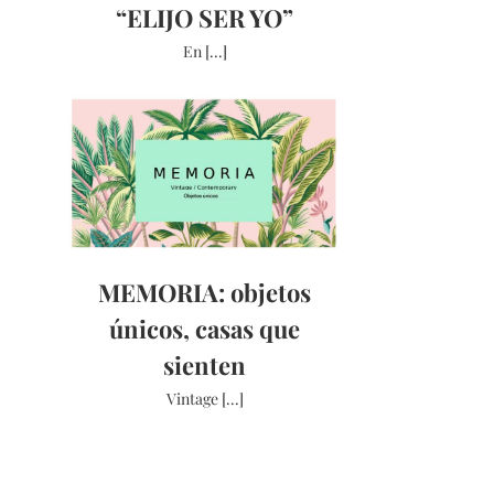
“ELIJO SER YO”
En [...]
MEMORIA: objetos
únicos, casas que
sienten
Vintage [...]