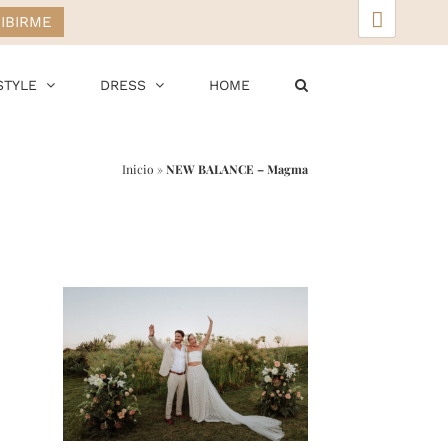
▲
STYLE
DRESS
HOME
Inicio
»
NEW BALANCE – Magma
r
ail