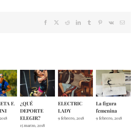
Facebook
X
Reddit
LinkedIn
Tumblr
Pinterest
Vk
Email
ETA F.
¿QUÉ
ELECTRIC
La figura
INI
DEPORTE
LADY
femenina
ELEGIR?
 2018
9 febrero, 2018
9 febrero, 2018
15 marzo, 2018