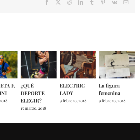
Facebook
X
Reddit
LinkedIn
Tumblr
Pinterest
Vk
Email
ETA F.
¿QUÉ
ELECTRIC
La figura
INI
DEPORTE
LADY
femenina
ELEGIR?
 2018
9 febrero, 2018
9 febrero, 2018
15 marzo, 2018