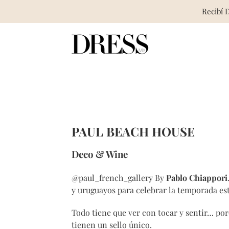
Recibí 
Skip
to
content
PAUL BEACH HOUSE
Deco & Wine
@paul_french_gallery By
Pablo Chiappori
y uruguayos para celebrar la temporada est
Todo tiene que ver con tocar y sentir… por
tienen un sello único.