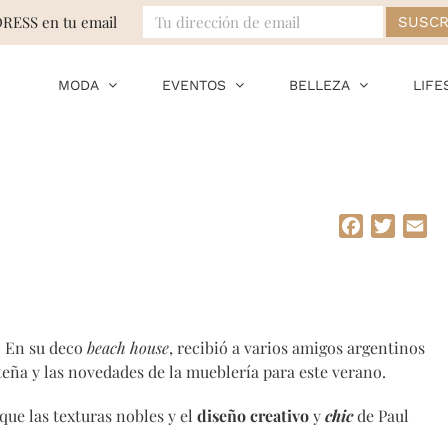
DRESS en tu email
MODA
EVENTOS
BELLEZA
LIFE
Facebook
Twitte
Em
. En su deco
beach house
, recibió a varios amigos argentinos
eña y las novedades de la mueblería para este verano.
que las texturas nobles y el
diseño creativo
y
chic
de Paul