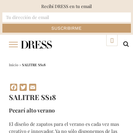
Recibí DRESS en tu email
Skip
▲
to
content
Inicio
»
SALITRE SS18
Facebook
Twitter
Email
SALITRE SS18
Pecarí alto verano
El diseño de zapatos para el verano es cada vez mas
creativo e innovador. Ya no sólo disponemos de las