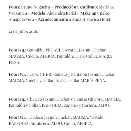
Fotos:
Bruno Nogueira //
Producción y estilismo:
Mariana
Weissman //
Modelo:
Alejandra Redel //
Make up y pelo:
Amapola Vera //
Agradecimiento
a Alma Historica Hotel.
21 de Julio, 2016.
Foto Izq.:
Gamulán, PECARÍ. Sweater, Jazmín Chebar,
MAGMA. Cuello, AFRICA. Pantalón, TITS. Collar, MARÍA
PENA.
Foto Der.:
Capa, CHER. Remera y Pantalón Jazmín Chebar,
MAGMA. Vincha y Collar, ALDO. Collar MARÍA PENA.
Foto Izq.:
Chaleco Jazmín Chebar y Camisa Ginebra, MAGMA.
Pantalón y Collar, RAPSODIA. Zapatos y Cartera, ALDO.
Foto Der.:
Chaleco Jazmín Chebar, MAGMA. Vestido,
RAPSODIA. Sombrero, ALDO. Collar, AFRICA.