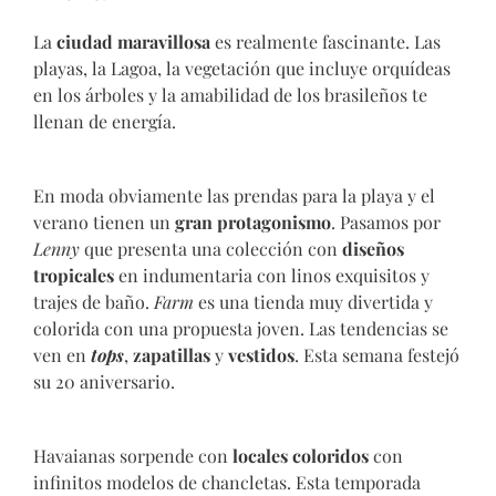
La
ciudad maravillosa
es realmente fascinante. Las
playas, la Lagoa, la vegetación que incluye orquídeas
en los árboles y la amabilidad de los brasileños te
llenan de energía.
En moda obviamente las prendas para la playa y el
verano tienen un
gran protagonismo
. Pasamos por
Lenny
que presenta una colección con
diseños
tropicales
en indumentaria con linos exquisitos y
trajes de baño.
Farm
es una tienda muy divertida y
colorida con una propuesta joven. Las tendencias se
ven en
tops
,
zapatillas
y
vestidos
. Esta semana festejó
su 20 aniversario.
Havaianas sorpende con
locales coloridos
con
infinitos modelos de chancletas. Esta temporada