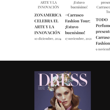
ZONAMERICA
#Carrasco
TODO
CELEBRA EL
Fashion Tour;
Perfume
ARTE Y LA
¡Estuvo
present
INNOVACIÓN
buenísimo!
Carrasc
10 diciembre, 2024
17 noviembre, 2021
Fashion
9 noviemb