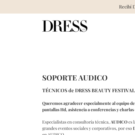
Recibí 
Skip
to
content
SOPORTE AUDICO
TÉCNICOS de DRESS BEAUTY FESTIVAL
Queremos agradecer especialmente al equipo de 
pantallas Hd, asistencia a conferencias y charlas 
Especialistas en consultoría técnica,
AUDICO
es 
grandes eventos sociales y corporativos, por eso
en AUDICO.