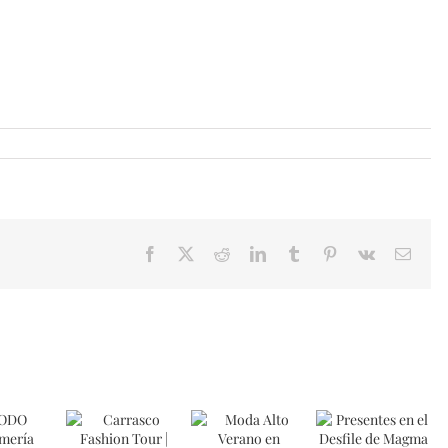
Facebook
X
Reddit
LinkedIn
Tumblr
Pinterest
Vk
Email