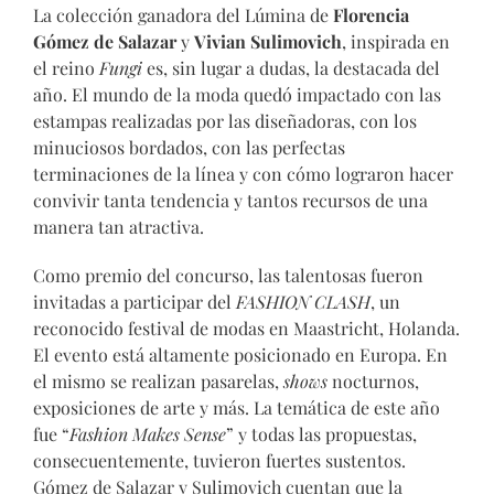
La colección ganadora del Lúmina de
Florencia
Gómez de Salazar
y
Vivian Sulimovich
, inspirada en
el reino
Fungi
es, sin lugar a dudas, la destacada del
año. El mundo de la moda quedó impactado con las
estampas realizadas por las diseñadoras, con los
minuciosos bordados, con las perfectas
terminaciones de la línea y con cómo lograron hacer
convivir tanta tendencia y tantos recursos de una
manera tan atractiva.
Como premio del concurso, las talentosas fueron
invitadas a participar del
FASHION CLASH
, un
reconocido festival de modas en Maastricht, Holanda.
El evento está altamente posicionado en Europa. En
el mismo se realizan pasarelas,
shows
nocturnos,
exposiciones de arte y más. La temática de este año
fue “
Fashion Makes Sense
” y todas las propuestas,
consecuentemente, tuvieron fuertes sustentos.
Gómez de Salazar y Sulimovich cuentan que la