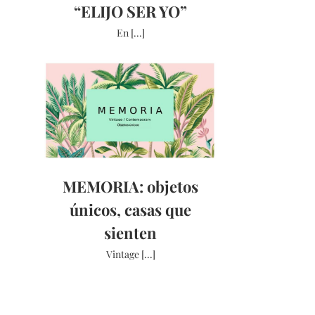
“ELIJO SER YO”
En [...]
MEMORIA: objetos
únicos, casas que
sienten
Vintage [...]