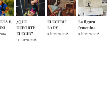
ETA F.
¿QUÉ
ELECTRIC
La figura
INI
DEPORTE
LADY
femenina
ELEGIR?
 2018
9 febrero, 2018
9 febrero, 2018
15 marzo, 2018