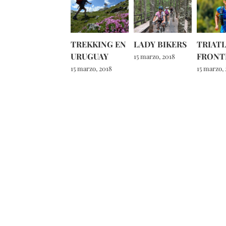
TREKKING EN
LADY BIKERS
TRIATL
URUGUAY
FRONT
15 marzo, 2018
15 marzo, 2018
15 marzo,