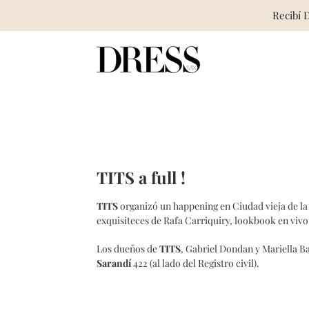
Recibí 
Skip
to
content
TITS a full !
TITS
organizó un happening en Ciudad vieja de la
exquisiteces de Rafa Carriquiry, lookbook en vivo
Los dueños de
TITS
, Gabriel Dondan y Mariella B
Sarandí
422 (al lado del Registro civil).