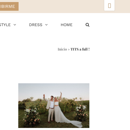
▲
STYLE
DRESS
HOME
Inicio
»
TITS a full !
r
ail