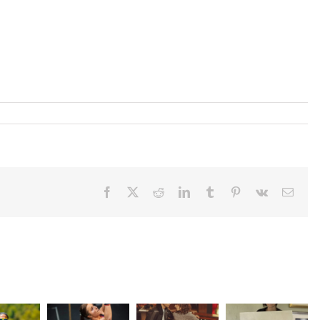
Facebook
X
Reddit
LinkedIn
Tumblr
Pinterest
Vk
Email