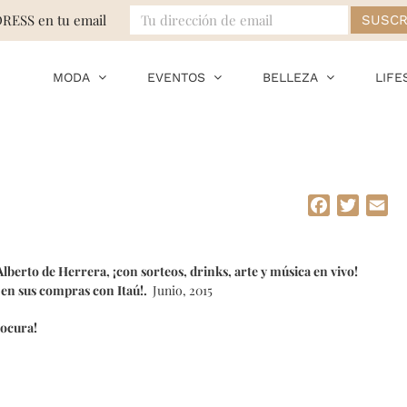
DRESS en tu email
MODA
EVENTOS
BELLEZA
LIFE
Facebook
Twitte
Em
lberto de Herrera, ¡con sorteos, drinks, arte y música en vivo!
f en sus compras con Itaú!.
Junio, 2015
locura!