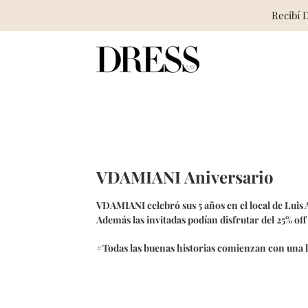
Recibí 
Skip
to
content
VDAMIANI Aniversario
VDAMIANI celebró sus 5 años en el local de Luis A
Además las invitadas podían disfrutar del 25% of
#Todas las buenas historias comienzan con una 