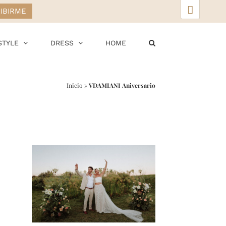
▲
STYLE
DRESS
HOME
Inicio
»
VDAMIANI Aniversario
r
ail