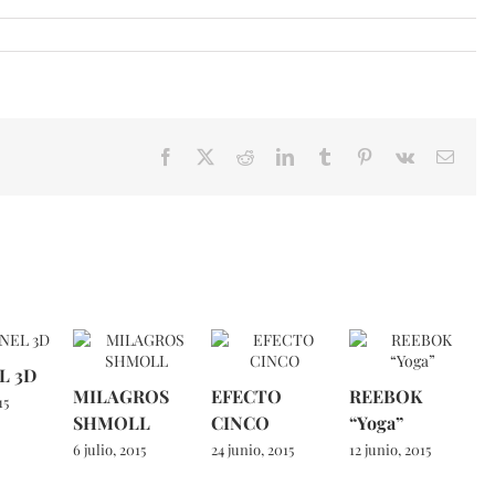
Facebook
X
Reddit
LinkedIn
Tumblr
Pinterest
Vk
Email
L 3D
MILAGROS
EFECTO
REEBOK
15
SHMOLL
CINCO
“Yoga”
6 julio, 2015
24 junio, 2015
12 junio, 2015