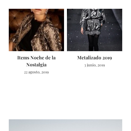
Items Noche de la
Metalizado 2019
5
Nostalgia
3 junio, 2019
22 agosto, 2019