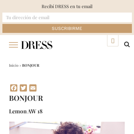
Recibí DRESS en tu email
Skip
▲
to
content
Inicio
»
BONJOUR
Facebook
Twitter
Email
BONJOUR
Lemon AW 18