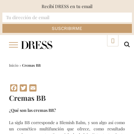
Recibí DRESS en tu email
Skip
▲
to
content
Inicio
»
Cremas BB
Facebook
Twitter
Email
Cremas BB
¿Qué son las cremas BB?
La sigla BB corresponde a Blemish Balm, y son algo así como
un cosmético multifunción que ofrece, como resultado