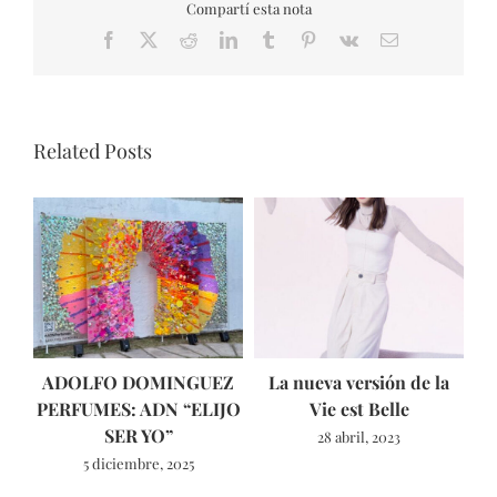
Compartí esta nota
Facebook
X
Reddit
LinkedIn
Tumblr
Pinterest
Vk
Email
Related Posts
ADOLFO DOMINGUEZ
La nueva versión de la
T
PERFUMES: ADN “ELIJO
Vie est Belle
SER YO”
28 abril, 2023
5 diciembre, 2025