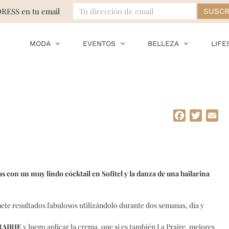
DRESS en tu email
MODA
EVENTOS
BELLEZA
LIFE
Facebook
Twitte
Em
 con un muy lindo cócktail en Sofitel y la danza de una bailarina
te resultados fabulosos utilizándolo durante dos semanas, día y
RAIRIE
y luego aplicar la crema, que si es también La Praire, mejores