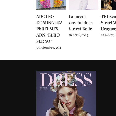
ADOLFO
La nueva
TRESe
DOMINGUEZ
versión de la
Street 
PERFUMES:
Vie est Belle
Urugua
ADN “ELIJO
28 abril, 2023
22 marzo,
SER YO”
5 diciembre, 2025