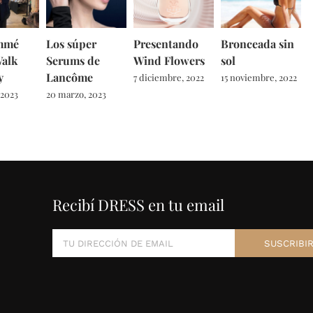
mmé
Los súper
Presentando
Bronceada sin
Walk
Serums de
Wind Flowers
sol
y
Lancôme
7 diciembre, 2022
15 noviembre, 2022
 2023
20 marzo, 2023
Recibí DRESS en tu email