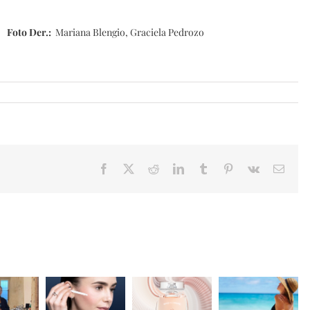
z.
Foto Der.:
Mariana Blengio, Graciela Pedrozo
Facebook
X
Reddit
LinkedIn
Tumblr
Pinterest
Vk
Email