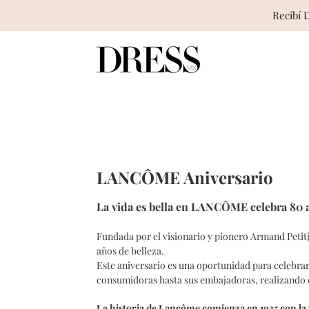
Recibí 
Skip
to
content
LANCÔME Aniversario
La vida es bella en LANCÔME celebra 80 a
Fundada por el visionario y pionero Armand Petitj
años de belleza.
Este aniversario es una oportunidad para celebrar
consumidoras hasta sus embajadoras, realizando d
La historia de
Lancôme comienza en 1935
con la