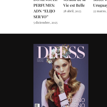
PERFUMES:
Vie est Belle
Urugua
ADN “ELIJO
28 abril, 2023
22 marzo,
SER YO”
5 diciembre, 2025