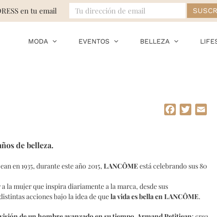
DRESS en tu email
MODA
EVENTOS
BELLEZA
LIFE
Facebook
Twitte
Em
ños de belleza.
ean en 1935, durante este año 2015,
LANCÔME
está celebrando sus 80
 a la mujer que inspira diariamente a la marca, desde sus
istintas acciones bajo la idea de que
la vida es bella en
LANCÔME
.
 visión de un hombre avanzado en su tiempo, Armand Petitjean
: crea