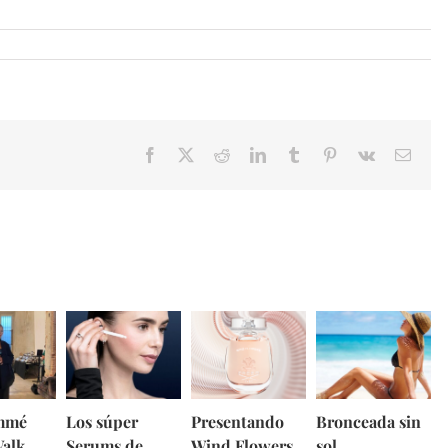
Facebook
X
Reddit
LinkedIn
Tumblr
Pinterest
Vk
Email
mmé
Los súper
Presentando
Bronceada sin
Walk
Serums de
Wind Flowers
sol