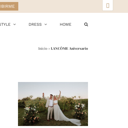
▲
STYLE
DRESS
HOME
Inicio
»
LANCÔME Aniversario
r
ail