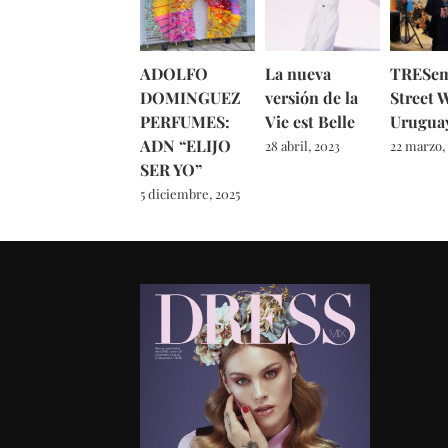
ADOLFO
La nueva
TRESe
DOMINGUEZ
versión de la
Street 
PERFUMES:
Vie est Belle
Urugua
ADN “ELIJO
28 abril, 2023
22 marzo,
SER YO”
5 diciembre, 2025