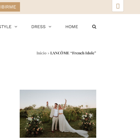
▲
STYLE
DRESS
HOME
Inicio
»
LANCÔME “French Idole”
r
ail