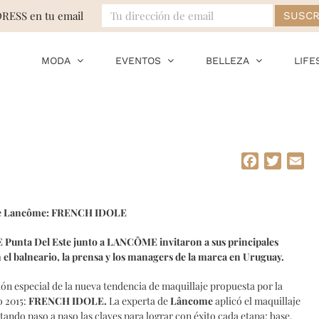
DRESS en tu email
MODA
EVENTOS
BELLEZA
LIFE
Facebook
Twitte
Em
 de Lancôme: FRENCH IDOLE
E
Punta Del Este junto a LANCÔME invitaron a sus principales
n el balneario, la prensa y los managers de la marca en Uruguay.
ón especial de la nueva tendencia de maquillaje propuesta por la
 2015:
FRENCH IDOLE.
La experta de
Lâncome
aplicó el maquillaje
ndo paso a paso las claves para lograr con éxito cada etapa; base,