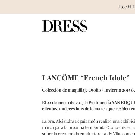
Recibí 
Skip
to
content
LANCÔME “French Idole”
Colección de maquillaje
Otoño / Invierno 2015
El 22 de enero de 2015 la Perfumería SAN ROQU
clientas, mujeres fans de la marca que residen e
La Sra. Alejandra Leguizamón realizó una exhibici
marca para la próxima temporada Otoño-Invierno
sobre la reconocida conductora Andy Vila, comenta