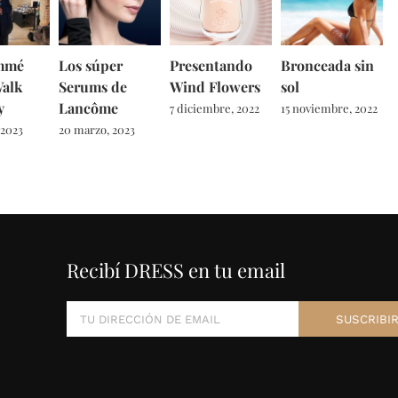
mmé
Los súper
Presentando
Bronceada sin
Walk
Serums de
Wind Flowers
sol
y
Lancôme
7 diciembre, 2022
15 noviembre, 2022
 2023
20 marzo, 2023
Recibí DRESS en tu email