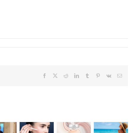
Facebook
X
Reddit
LinkedIn
Tumblr
Pinterest
Vk
Email