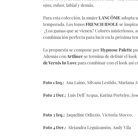
ojos, rubor, labial y demás.
Para esta colección, la mujer
LANCÔME
adopta u
temporada. Los tonos
FRENCH IDOLE
se inspira
¿Los gamas que se vienen? Colores misteriosos, a
combinación perfecta para lucir en la próxima t
La propuesta se compone por
Hypnose Palette
par
Además con
Artliner
se termina de definir el loo
de Vernis In Love
para combinar con el look así 
Foto 1 Izq.:
Ana Laino, Silvana Lestido, Mariana Al
Foto 2 Der.:
Luis Dell´Acqua, Karina Porteiro, Jos
Foto 3 Izq.:
Jaqueline Odizzio, Victoria Stocco.
Foto 4 Der.:
Alejandra Leguizamón, Andy Vila