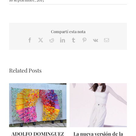
Compartí esta nota
Facebook
X
Reddit
LinkedIn
Tumblr
Pinterest
Vk
Email
Related Posts
ADOLFO DOMINGUEZ
La nueva versión de la
T