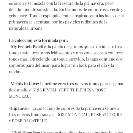
es joven y se mezcla con la frescura de la primavera, pero
decididamente sofisticada. En términos de color: rosa, verde y
gris suave. Tonos resplandecientes inspirados en las luces de la
primavera se acentúan por los pasteles radiantes de la
naturaleza urbana.
La colección está formada por :
-My French Palette
, la paleta de 9 tonos que se divide en: tres
tonos mate, tres tonos iridiscentes y una zona secreta con tres
tonos más. Ofreciendo un toque atrevido, la tapa contiene dos
sombras para delinear, para lograr un look para el día y la
noche.
-Vernis in Love:
Lancôme crea tres nuevos tonos para la gama
de esmaltes: GRIS RIVOLI, VERT TUILERIES y ROSE
MONCEAU.
-Lip Lover:
La colección de colores de la primavera se une a
tres nuevos tonos suaves: ROSE MONCEAU, ROSE VICTOIRE
y ROSE BAGATELLE.
– Khol Hypnôse:
Un toque de delineado para iluminar los ojos.