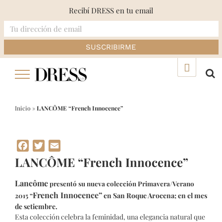
Recibí DRESS en tu email
Skip
▲
to
content
Inicio
»
LANCÔME “French Innocence”
Facebook
Twitter
Email
LANCÔME “French Innocence”
Lancôme
presentó su nueva colección Primavera/Verano
French Innocence”
en San Roque Arocena; en el mes
2015 “
de setiembre.
Esta colección celebra la feminidad, una elegancia natural que