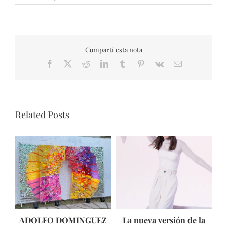
Compartí esta nota
Facebook
X
Reddit
LinkedIn
Tumblr
Pinterest
Vk
Email
Related Posts
ADOLFO DOMINGUEZ
La nueva versión de la
T