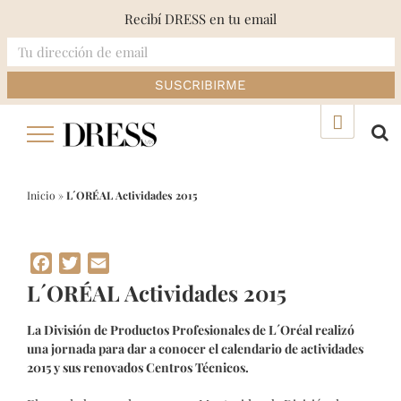
Recibí DRESS en tu email
Skip
▲
to
content
Inicio
»
L´ORÉAL Actividades 2015
Facebook
Twitter
Email
L´ORÉAL Actividades 2015
La División de Productos Profesionales de L´Oréal realizó
una jornada para dar a conocer el calendario de actividades
2015 y sus renovados Centros Técnicos.