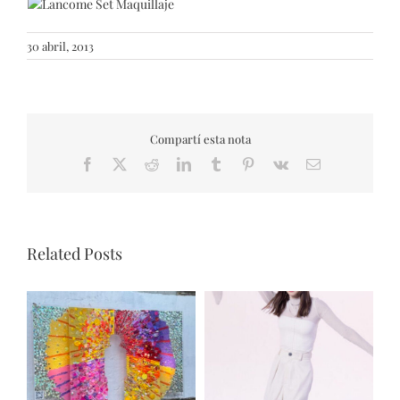
30 abril, 2013
Compartí esta nota
Facebook
X
Reddit
LinkedIn
Tumblr
Pinterest
Vk
Email
Related Posts