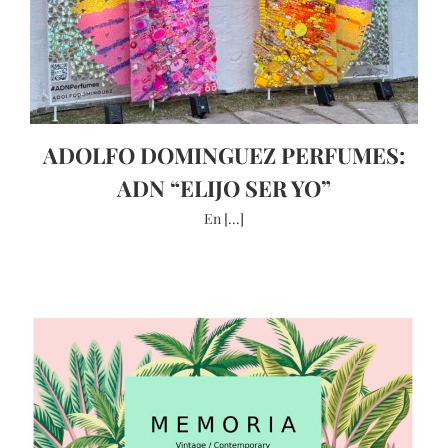
ADOLFO DOMINGUEZ PERFUMES:
ADN “ELIJO SER YO”
En [...]