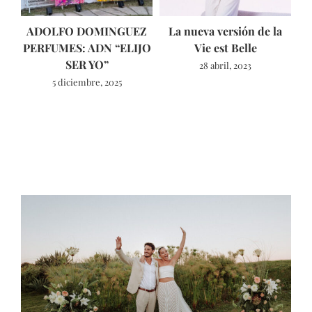
ADOLFO DOMINGUEZ
La nueva versión de la
T
PERFUMES: ADN “ELIJO
Vie est Belle
SER YO”
28 abril, 2023
5 diciembre, 2025