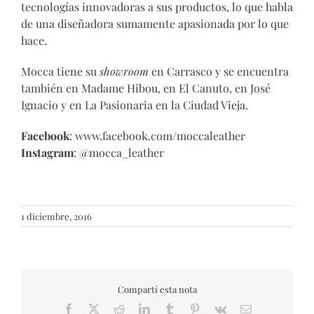
tecnologías innovadoras a sus productos, lo que habla
de una diseñadora sumamente apasionada por lo que
hace.
Mocca tiene su
showroom
en Carrasco y se encuentra
también en Madame Hibou, en El Canuto, en José
Ignacio y en La Pasionaria en la Ciudad Vieja.
Facebook
: www.facebook.com/moccaleather
Instagram
: @mocca_leather
1 diciembre, 2016
Compartí esta nota
Facebook
X
Reddit
LinkedIn
Tumblr
Pinterest
Vk
Email