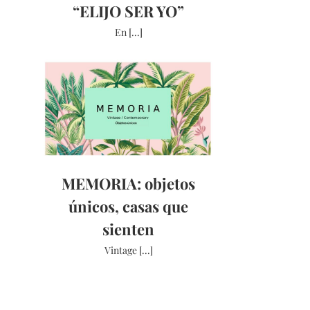
“ELIJO SER YO”
En [...]
MEMORIA: objetos
únicos, casas que
sienten
Vintage [...]