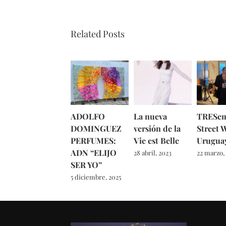
Related Posts
ADOLFO
La nueva
TRESe
DOMINGUEZ
versión de la
Street 
PERFUMES:
Vie est Belle
Urugua
ADN “ELIJO
28 abril, 2023
22 marzo,
SER YO”
5 diciembre, 2025