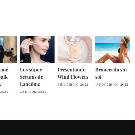
mmé
Los súper
Presentando
Bronceada sin
Walk
Serums de
Wind Flowers
sol
y
Lancôme
7 diciembre, 2022
15 noviembre, 2022
 2023
20 marzo, 2023