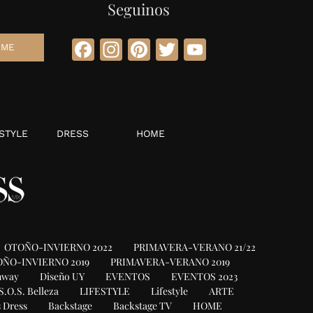
Seguinos
Facebook
Instagram
Pinterest
Twitter
YouTube
STYLE
DRESS
HOME
OTOÑO-INVIERNO 2022
PRIMAVERA-VERANO 21/22
ÑO-INVIERNO 2019
PRIMAVERA-VERANO 2019
nway
Diseño UY
EVENTOS
EVENTOS 2023
S.O.S. Belleza
LIFESTYLE
Lifestyle
ARTE
 Dress
Backstage
Backstage TV
HOME