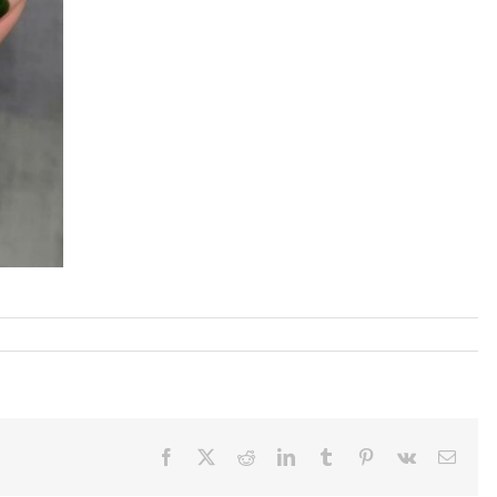
Facebook
X
Reddit
LinkedIn
Tumblr
Pinterest
Vk
Email