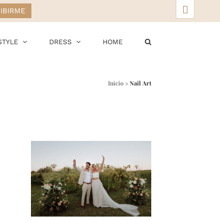
▲
STYLE
DRESS
HOME
Inicio
»
Nail Art
r
ail