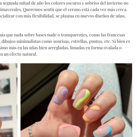
 la segunda mitad de año los colores oscuros y sobrios del invierno no
rimaverales. Queremos sentir que el verano está cada vez más cerca.
socializar con más flexibilidad, se plasma en nuevos diseños de uñas,
más que nada sobre bases nude o transparentes, como las francesas
, dibujos minimalistas como sonrisas, estrellas, puntos, etc. Si bien es
simo más en las uñas bien arregladas, limadas en forma ovalada o
on un efecto natural.