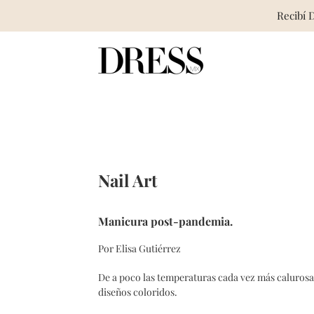
Recibí 
Skip
to
content
Nail Art
Manicura post-pandemia.
Por Elisa Gutiérrez
De a poco las temperaturas cada vez más calurosas 
diseños coloridos.