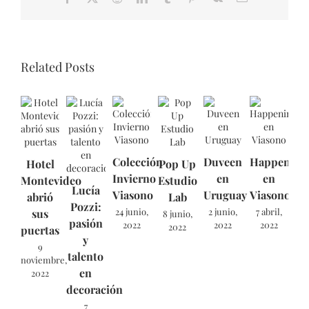
Related Posts
Colección
Duveen
Happening
Hotel
Pop Up
Invierno
en
en
Montevideo
Estudio
Lucía
Viasono
Uruguay
Viasono
abrió
Lab
Pozzi:
24 junio,
2 junio,
7 abril,
sus
8 junio,
pasión
2022
2022
2022
2022
puertas
y
9
talento
noviembre,
en
2022
decoración
7