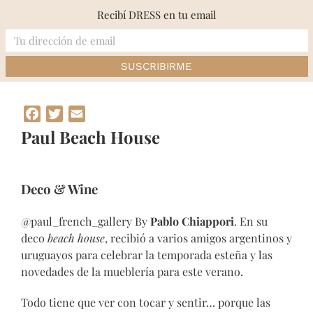
Skip
Recibí DRESS en tu email
to
content
Inicio
»
Paul Beach House
Facebook
Twitter
Email
Paul Beach House
Deco & Wine
@paul_french_gallery By
Pablo Chiappori
. En su
deco
beach house
, recibió a varios amigos argentinos y
uruguayos para celebrar la temporada esteña y las
novedades de la mueblería para este verano.
Todo tiene que ver con tocar y sentir… porque las