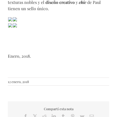
texturas nobles y el
diseño creativo
y
chic
de Paul
tienen un sello único.
Enero, 2018.
12 enero, 2018
Compartí esta nota
Facebook
X
Reddit
LinkedIn
Tumblr
Pinterest
Vk
Email