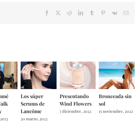
Facebook
X
Reddit
LinkedIn
Tumblr
Pinterest
Vk
Email
mmé
Los súper
Presentando
Bronceada sin
Walk
Serums de
Wind Flowers
sol
y
Lancôme
7 diciembre, 2022
15 noviembre, 2022
 2023
20 marzo, 2023