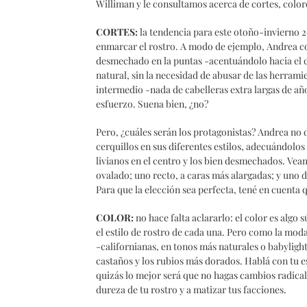
Williman y le consultamos acerca de cortes, colo
CORTES:
la tendencia para este otoño-invierno 2
enmarcar el rostro. A modo de ejemplo, Andrea c
desmechado en la puntas -acentuándolo hacia el co
natural, sin la necesidad de abusar de las herrami
intermedio -nada de cabelleras extra largas de a
esfuerzo. Suena bien, ¿no?
Pero, ¿cuáles serán los protagonistas? Andrea no 
cerquillos en sus diferentes estilos, adecuándolos 
livianos en el centro y los bien desmechados. Veamo
ovalado; uno recto, a caras más alargadas; y uno
Para que la elección sea perfecta, tené en cuenta 
COLOR:
no hace falta aclararlo: el color es algo 
el estilo de rostro de cada una. Pero como la moda
-californianas, en tonos más naturales o babylig
castaños y los rubios más dorados. Hablá con tu es
quizás lo mejor será que no hagas cambios radical
dureza de tu rostro y a matizar tus facciones.