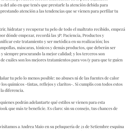
oca del año en que tenés que prestarle la atención debida para
 prestando atención a las tendencias que se vienen para perfilar tu
ir, hidratar y recuperar tu pelo de todo el maltrato recibido, empezá
 por dónde empezar, recordá las 3P: Paciencia, Productos y
ificar este tratamiento y ser metódica en su realización; los
ampollas, máscaras, tónicos y demás productos, que deberán ser
s y siempre procurando la mejor calidad; y los terceros son
de cuáles son los mejores tratamientos para vos (y para que te guíen
añar tu pelo lo menos posible: no abuses ni de las fuentes de calor
 los químicos -tintas, reflejos y claritos-. Si cumplís con todos estos
la diferencia.
quienes podrán adelantarte qué estilos se vienen para esta
ook que más te beneficie. Es claro: sin su consejo, tus chances de
, visitamos a Andrea Maio en su peluquería de 21 de Setiembre esquina