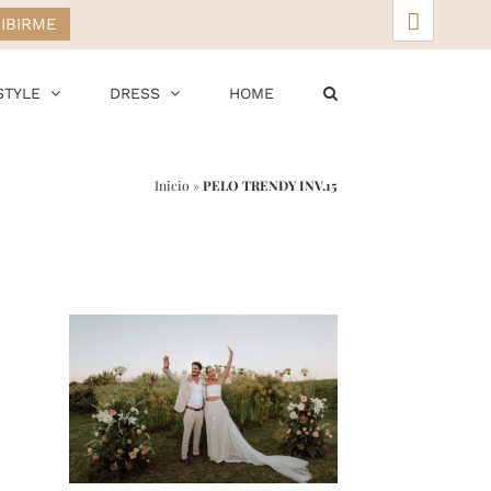
▲
STYLE
DRESS
HOME
Inicio
»
PELO TRENDY INV.15
r
ail