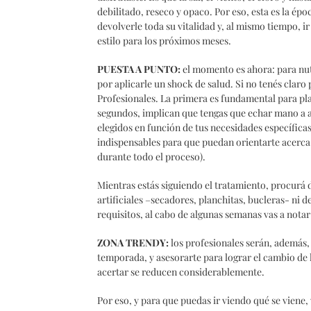
debilitado, reseco y opaco. Por eso, esta es la ép
devolverle toda su vitalidad y, al mismo tiempo, ir
estilo para los próximos meses.
PUESTA A PUNTO:
el momento es ahora: para nutr
por aplicarle un shock de salud. Si no tenés claro
Profesionales. La primera es fundamental para plan
segundos, implican que tengas que echar mano a 
elegidos en función de tus necesidades específica
indispensables para que puedan orientarte acerca 
durante todo el proceso).
Mientras estás siguiendo el tratamiento, procurá d
artificiales –secadores, planchitas, bucleras- ni de
requisitos, al cabo de algunas semanas vas a notar 
ZONA TRENDY:
los profesionales serán, además, 
temporada, y asesorarte para lograr el cambio de l
acertar se reducen considerablemente.
Por eso, y para que puedas ir viendo qué se viene