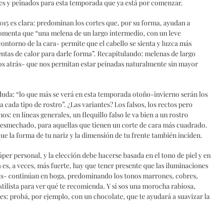
res y peinados para esta temporada que ya está por comenzar.
015 es clara: predominan los cortes que, por su forma, ayudan a
omenta que “una melena de un largo intermedio, con un leve
ntorno de la cara- permite que el cabello se sienta y luzca más
entas de calor para darle forma”. Recapitulando: melenas de largo
ños atrás- que nos permitan estar peinadas naturalmente sin mayor
duda: “lo que más se verá en esta temporada otoño-invierno serán los
a cada tipo de rostro”. ¿Las variantes? Los falsos, los rectos pero
s: en líneas generales, un flequillo falso le va bien a un rostro
 desmechado, para aquellas que tienen un corte de cara más cuadrado.
que la forma de tu nariz y la dimensión de tu frente también inciden.
súper personal, y la elección debe hacerse basada en el tono de piel y en
 es, a veces, más fuerte, hay que tener presente que las iluminaciones
hts- continúan en boga, predominando los tonos marrones, cobres,
tilista para ver qué te recomienda. Y si sos una morocha rabiosa,
es: probá, por ejemplo, con un chocolate, que te ayudará a suavizar la