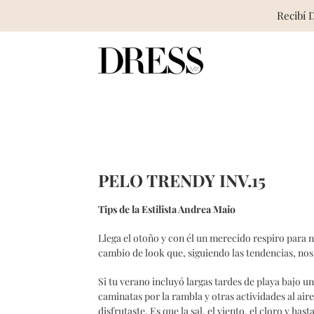
Recibí 
Skip
to
content
PELO TRENDY INV.15
Tips de la Estilista Andrea Maio
Llega el otoño y con él un merecido respiro para n
cambio de look que, siguiendo las tendencias, nos 
Si tu verano incluyó largas tardes de playa bajo un
caminatas por la rambla y otras actividades al aire
disfrutaste. Es que la sal, el viento, el cloro y ha