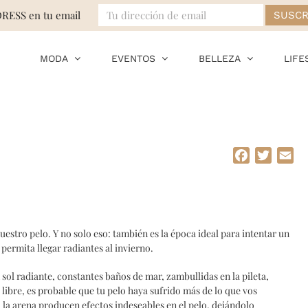
DRESS en tu email
MODA
EVENTOS
BELLEZA
LIFE
Facebook
Twitte
Em
uestro pelo. Y no solo eso: también es la época ideal para intentar un
permita llegar radiantes al invierno.
 sol radiante, constantes baños de mar, zambullidas en la pileta,
 libre, es probable que tu pelo haya sufrido más de lo que vos
sta la arena producen efectos indeseables en el pelo, dejándolo