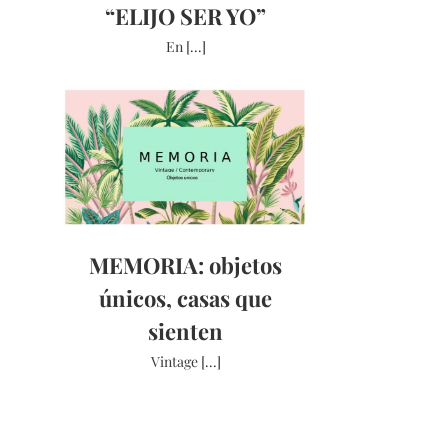
“ELIJO SER YO”
En [...]
MEMORIA: objetos
únicos, casas que
sienten
Vintage [...]