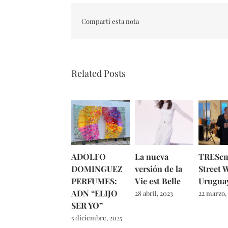
Compartí esta nota
Related Posts
ADOLFO
La nueva
TRESe
DOMINGUEZ
versión de la
Street 
PERFUMES:
Vie est Belle
Urugua
ADN “ELIJO
28 abril, 2023
22 marzo,
SER YO”
5 diciembre, 2025