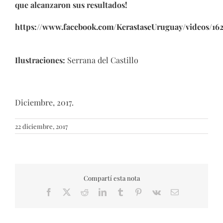
que alcanzaron sus resultados!
https://www.facebook.com/KerastaseUruguay/videos/16
Ilustraciones:
Serrana del Castillo
Diciembre, 2017.
22 diciembre, 2017
Compartí esta nota
Facebook
X
Reddit
LinkedIn
Tumblr
Pinterest
Vk
Email