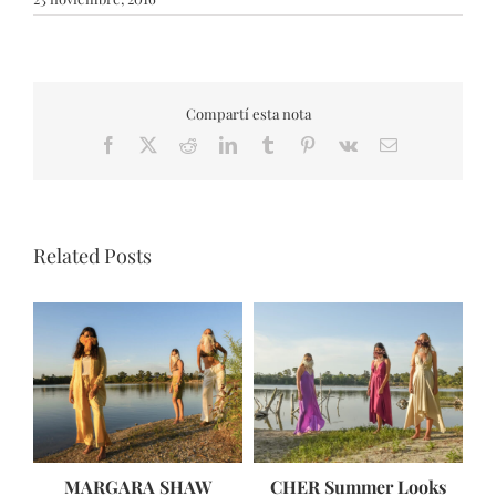
Compartí esta nota
Facebook
X
Reddit
LinkedIn
Tumblr
Pinterest
Vk
Email
Related Posts
MARGARA SHAW
CHER Summer Looks
A