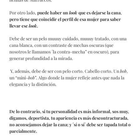
Por otro lado,
puede haber un
look
que es dejarse la cana
,
pero tiene que coincidir el perfil de esa mujer para saber
llevar ese
look
.
Debe de ser un pelo muuuy cuidado, muuuy tratado, con una
cana blanca, con un contraste de mechas oscuras (que
nosotros le llamamos ´la contra-mecha” en oscuro), para
generar profundidad a la mirada.
Y, además, debe de ser con pelo corto. Cabello corto. Un
bob
,
un “mini-
bob
”. Algo donde la mujer refleje antes que nada la
elegancia y la distinción.
De lo contrario, si tu personalidad es más informal, sos muy,
digamos,
deportista, tu apariencia es más descontracturada,
no aconsejamos dejar la cana; y ´sí o sí´ debe ser tapada total o
parcialmente.