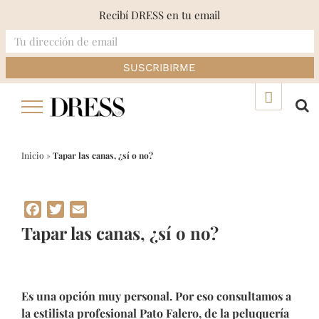
Recibí DRESS en tu email
Skip
▲
to
content
Inicio
»
Tapar las canas, ¿sí o no?
Facebook
Twitter
Email
Tapar las canas, ¿sí o no?
Es una opción muy personal. Por eso consultamos a
la estilista profesional Pato Falero, de la peluquería