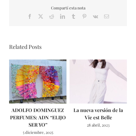
Compartí esta nota
Facebook
X
Reddit
LinkedIn
Tumblr
Pinterest
Vk
Email
Related Posts
ADOLFO DOMINGUEZ
La nueva versión de la
T
PERFUMES: ADN “ELIJO
Vie est Belle
SER YO”
28 abril, 2023
5 diciembre, 2025