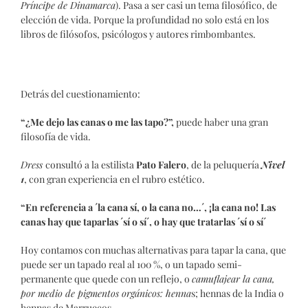
Príncipe de Dinamarca
). Pasa a ser casi un tema filosófico, de
elección de vida. Porque la profundidad no solo está en los
libros de filósofos, psicólogos y autores rimbombantes.
Detrás del cuestionamiento:
“¿Me dejo las canas o me las tapo?”,
puede haber una gran
filosofía de vida.
Dress
consultó a la estilista
Pato Falero
, de la peluquería
Nivel
1
, con gran experiencia en el rubro estético.
“En referencia a ´la cana sí, o la cana no…´, ¡la cana no! Las
canas hay que taparlas ´sí o sí´, o hay que tratarlas ´sí o sí´
Hoy contamos con muchas alternativas para tapar la cana, que
puede ser un tapado real al 100 %, o un tapado semi-
permanente que quede con un reflejo, o
camuflajear la cana,
por medio de pigmentos orgánicos: henna
s; hennas de la India o
hennas de Marruecos.