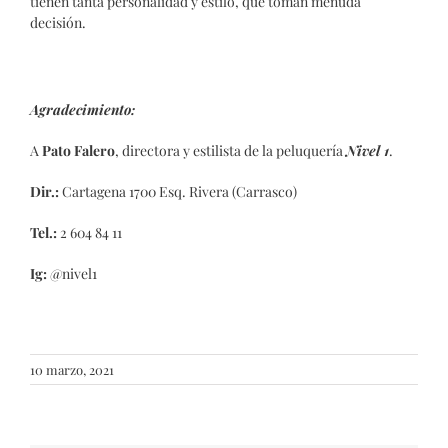
tienen tanta personalidad y estilo, que toman menuda
decisión.
Agradecimiento:
A
Pato Falero
, directora y estilista de la peluquería
Nivel 1
.
Dir.:
Cartagena 1700 Esq. Rivera (Carrasco)
Tel.:
2 604 84 11
Ig:
@nivel1
10 marzo, 2021