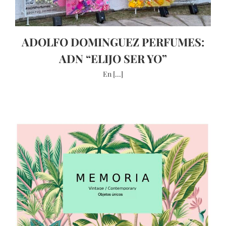
ADOLFO DOMINGUEZ PERFUMES:
ADN “ELIJO SER YO”
En [...]