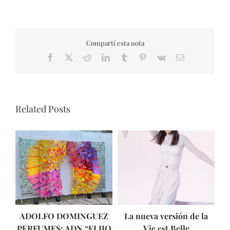
Compartí esta nota
Facebook
X
Reddit
LinkedIn
Tumblr
Pinterest
Vk
Email
Related Posts
ADOLFO DOMINGUEZ
La nueva versión de la
T
PERFUMES: ADN “ELIJO
Vie est Belle