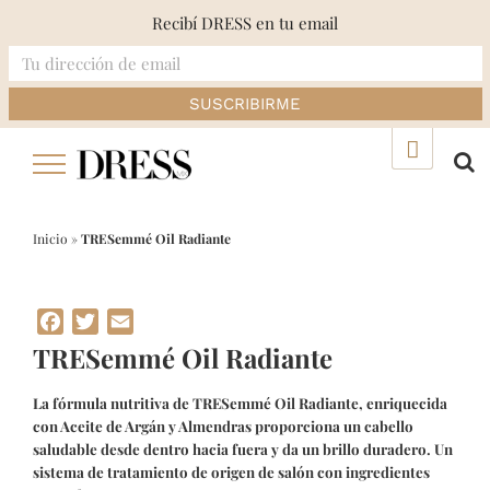
Recibí DRESS en tu email
Skip
▲
to
content
Inicio
»
TRESemmé Oil Radiante
Facebook
Twitter
Email
TRESemmé Oil Radiante
La fórmula nutritiva de TRESemmé Oil Radiante, enriquecida
con Aceite de Argán y Almendras proporciona un cabello
saludable desde dentro hacia fuera y da un brillo duradero. Un
sistema de tratamiento de origen de salón con ingredientes