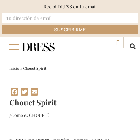
Recibí DRESS en tu email
Skip
▲
to
content
Inicio
»
Chouet Spirit
Facebook
Twitter
Email
Chouet Spirit
¿Cómo es CHOUET?