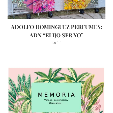
ADOLFO DOMINGUEZ PERFUMES:
ADN “ELIJO SER YO”
En [...]