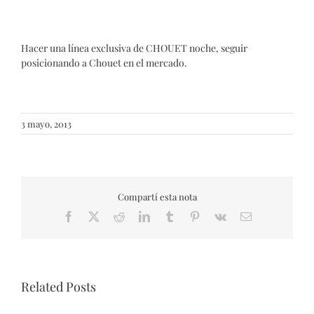
Hacer una línea exclusiva de CHOUET noche, seguir
posicionando a Chouet en el mercado.
3 mayo, 2013
Compartí esta nota
Facebook
X
Reddit
LinkedIn
Tumblr
Pinterest
Vk
Email
Related Posts